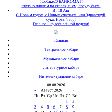
#Собаке20 БАНКОМАТ!
отвязно пляшем на столах, пьем, посуду бьем!
Вт 18 Авг
С Новым годом, с Новым счастьем! или Здравствуй,
сука, Новый год!
Главное шоу юбилейной недели!
Главная
.
Театральное кабаре
.
Музыкальное кабаре
.
Литературное кабаре
.
Интеллектуальное кабаре
08
.
08
.
2026
«
Август 2026
»
Пн
Вт
Ср
Чт
Пт
Сб
Вс
1
2
3
4
5
6
7
8
9