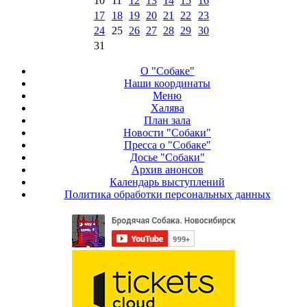
10
11
12
13
14
15
16
17
18
19
20
21
22
23
24
25
26
27
28
29
30
31
О "Собаке"
Наши координаты
Меню
Халява
План зала
Новости "Собаки"
Пресса о "Собаке"
Досье "Собаки"
Архив анонсов
Календарь выступлений
Политика обработки персональных данных