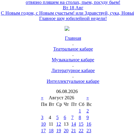
отвязно пляшем на столах, пьем, посуду бьем!
Вт 18 Авг
С Новым годом, с Новым счастьем! или Здравствуй, сука, Новы
Главное шоу юбилейной недели!
Главная
.
Театральное кабаре
.
Музыкальное кабаре
.
Литературное кабаре
.
Интеллектуальное кабаре
06
.
08
.
2026
«
Август 2026
»
Пн
Вт
Ср
Чт
Пт
Сб
Вс
1
2
3
4
5
6
7
8
9
10
11
12
13
14
15
16
17
18
19
20
21
22
23