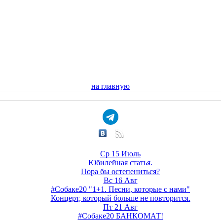
на главную
Ср 15 Июль
Юбилейная статья.
Пора бы остепениться?
Вс 16 Авг
#Собаке20 "1+1. Песни, которые с нами"
Концерт, который больше не повторится.
Пт 21 Авг
#Собаке20 БАНКОМАТ!