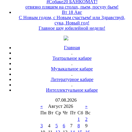
#Собаке20 БАНКОМАТ!
отвязно пляшем на столах, пьем, посуду бьем!
Вт 18 Авг
С Новым годом, с Новым счастьем! или Здравствуй,
сука, Новый год!
Главное шоу юбилейной недели!
Главная
.
Театральное кабаре
.
Музыкальное кабаре
.
Литературное кабаре
.
Интеллектуальное кабаре
07
.
08
.
2026
«
Август 2026
»
Пн
Вт
Ср
Чт
Пт
Сб
Вс
1
2
3
4
5
6
7
8
9