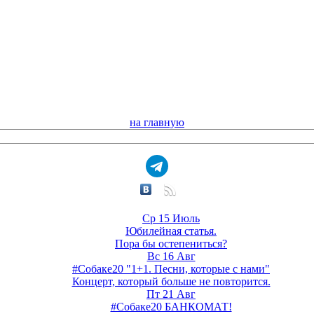
на главную
Ср 15 Июль
Юбилейная статья.
Пора бы остепениться?
Вс 16 Авг
#Собаке20 "1+1. Песни, которые с нами"
Концерт, который больше не повторится.
Пт 21 Авг
#Собаке20 БАНКОМАТ!