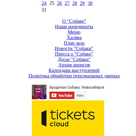
24
25
26
27
28
29
30
31
О "Собаке"
Наши координаты
Меню
Халява
План зала
Новости "Собаки"
Пресса о "Собаке"
Досье "Собаки"
Архив анонсов
Календарь выступлений
Политика обработки персональных данных