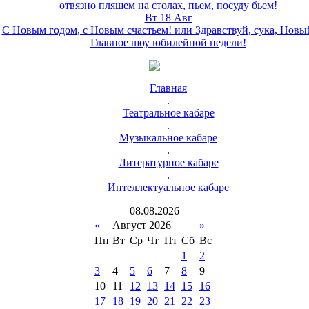
отвязно пляшем на столах, пьем, посуду бьем!
Вт 18 Авг
С Новым годом, с Новым счастьем! или Здравствуй, сука, Новы
Главное шоу юбилейной недели!
Главная
.
Театральное кабаре
.
Музыкальное кабаре
.
Литературное кабаре
.
Интеллектуальное кабаре
08
.
08
.
2026
«
Август 2026
»
Пн
Вт
Ср
Чт
Пт
Сб
Вс
1
2
3
4
5
6
7
8
9
10
11
12
13
14
15
16
17
18
19
20
21
22
23