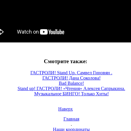
Смотрите также:
ГАСТРОЛИ! Stand Up. Самвел Гиновян .
ГАСТРОЛИ! Дана Соколова!
Bad Balance!
Stand up! ГАСТРОЛИ! «Чтения» Алексея Сапрыкина.
Музыкальное БИНГО! Только Хиты!
Наверх
Главная
.
Наши координаты