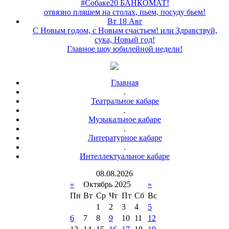
#Собаке20 БАНКОМАТ!
отвязно пляшем на столах, пьем, посуду бьем!
Вт 18 Авг
С Новым годом, с Новым счастьем! или Здравствуй,
сука, Новый год!
Главное шоу юбилейной недели!
Главная
.
Театральное кабаре
.
Музыкальное кабаре
.
Литературное кабаре
.
Интеллектуальное кабаре
08
.
08
.
2026
«
Октябрь 2025
»
Пн
Вт
Ср
Чт
Пт
Сб
Вс
1
2
3
4
5
6
7
8
9
10
11
12