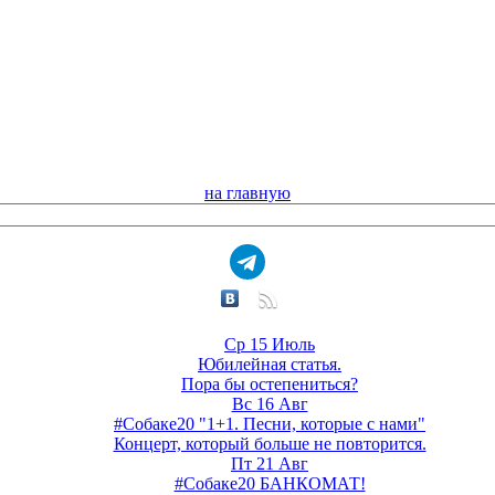
на главную
Ср 15 Июль
Юбилейная статья.
Пора бы остепениться?
Вс 16 Авг
#Собаке20 "1+1. Песни, которые с нами"
Концерт, который больше не повторится.
Пт 21 Авг
#Собаке20 БАНКОМАТ!