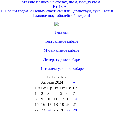
отвязно пляшем на столах, пьем, посуду бьем!
Вт 18 Авг
С Новым годом, с Новым счастьем! или Здравствуй, сука, Новы
Главное шоу юбилейной недели!
Главная
.
Театральное кабаре
.
Музыкальное кабаре
.
Литературное кабаре
.
Интеллектуальное кабаре
08
.
08
.
2026
«
Апрель 2024
»
Пн
Вт
Ср
Чт
Пт
Сб
Вс
1
2
3
4
5
6
7
8
9
10
11
12
13
14
15
16
17
18
19
20
21
22
23
24
25
26
27
28