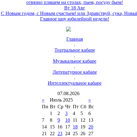
отвязно пляшем на столах, пьем, посуду бьем!
Вт 18 Авг
С Новым годом, с Новым счастьем! или Здравствуй, сука, Новы
Главное шоу юбилейной недели!
Главная
.
Театральное кабаре
.
Музыкальное кабаре
.
Литературное кабаре
.
Интеллектуальное кабаре
07
.
08
.
2026
«
Июль 2025
»
Пн
Вт
Ср
Чт
Пт
Сб
Вс
1
2
3
4
5
6
7
8
9
10
11
12
13
14
15
16
17
18
19
20
21
22
23
24
25
26
27