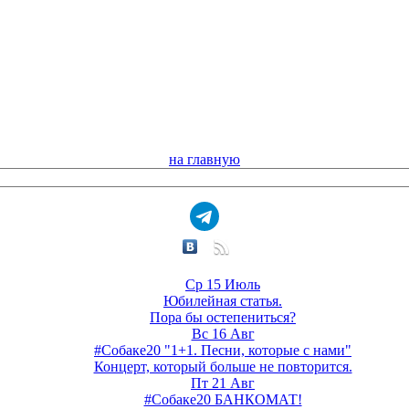
на главную
Ср 15 Июль
Юбилейная статья.
Пора бы остепениться?
Вс 16 Авг
#Собаке20 "1+1. Песни, которые с нами"
Концерт, который больше не повторится.
Пт 21 Авг
#Собаке20 БАНКОМАТ!