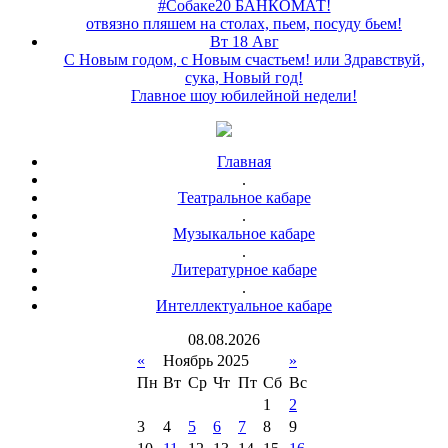
#Собаке20 БАНКОМАТ!
отвязно пляшем на столах, пьем, посуду бьем!
Вт 18 Авг
С Новым годом, с Новым счастьем! или Здравствуй,
сука, Новый год!
Главное шоу юбилейной недели!
Главная
.
Театральное кабаре
.
Музыкальное кабаре
.
Литературное кабаре
.
Интеллектуальное кабаре
08
.
08
.
2026
«
Ноябрь 2025
»
Пн
Вт
Ср
Чт
Пт
Сб
Вс
1
2
3
4
5
6
7
8
9