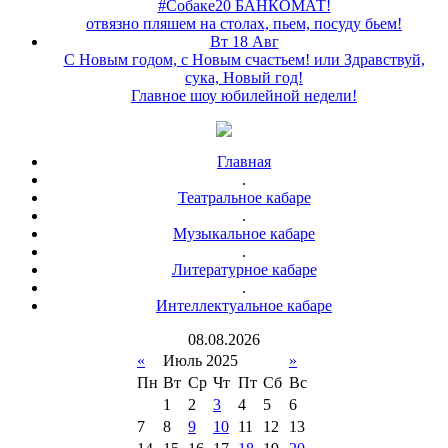
#Собаке20 БАНКОМАТ!
отвязно пляшем на столах, пьем, посуду бьем!
Вт 18 Авг
С Новым годом, с Новым счастьем! или Здравствуй,
сука, Новый год!
Главное шоу юбилейной недели!
Главная
.
Театральное кабаре
.
Музыкальное кабаре
.
Литературное кабаре
.
Интеллектуальное кабаре
08
.
08
.
2026
«
Июль 2025
»
Пн
Вт
Ср
Чт
Пт
Сб
Вс
1
2
3
4
5
6
7
8
9
10
11
12
13