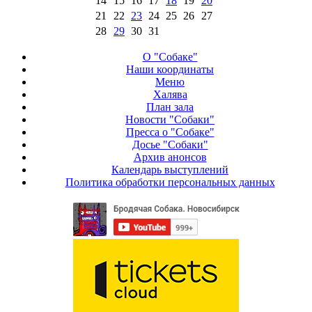
14
15
16
17
18
19
20
21
22
23
24
25
26
27
28
29
30
31
О "Собаке"
Наши координаты
Меню
Халява
План зала
Новости "Собаки"
Пресса о "Собаке"
Досье "Собаки"
Архив анонсов
Календарь выступлений
Политика обработки персональных данных