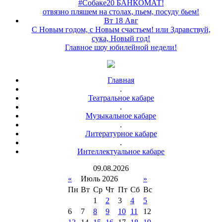
#Собаке20 БАНКОМАТ!
отвязно пляшем на столах, пьем, посуду бьем!
Вт 18 Авг
С Новым годом, с Новым счастьем! или Здравствуй,
сука, Новый год!
Главное шоу юбилейной недели!
Главная
.
Театральное кабаре
.
Музыкальное кабаре
.
Литературное кабаре
.
Интеллектуальное кабаре
09
.
08
.
2026
«
Июль 2026
»
Пн
Вт
Ср
Чт
Пт
Сб
Вс
1
2
3
4
5
6
7
8
9
10
11
12