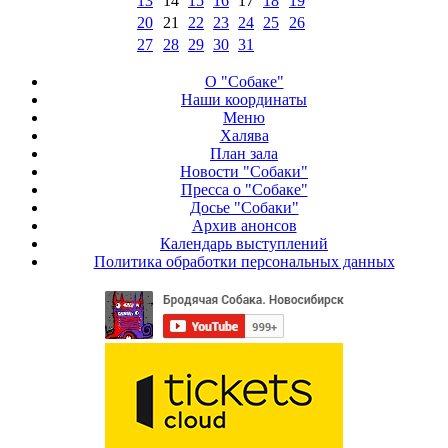
13
14
15
16
17
18
19
20
21
22
23
24
25
26
27
28
29
30
31
О "Собаке"
Наши координаты
Меню
Халява
План зала
Новости "Собаки"
Пресса о "Собаке"
Досье "Собаки"
Архив анонсов
Календарь выступлений
Политика обработки персональных данных