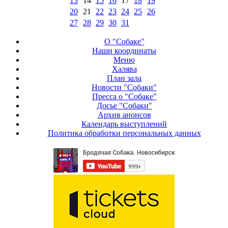
13
14
15
16
17
18
19
20
21
22
23
24
25
26
27
28
29
30
31
О "Собаке"
Наши координаты
Меню
Халява
План зала
Новости "Собаки"
Пресса о "Собаке"
Досье "Собаки"
Архив анонсов
Календарь выступлений
Политика обработки персональных данных