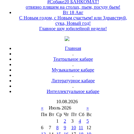
#Собаке20 БАНКОМАТ!
отвязно пляшем на столах, пьем, посуду бьем!
Вт 18 Авг
С Новым годом, с Новым счастьем! или Здравствуй,
сука, Новый год!
Главное шоу юбилейной недели!
Главная
.
Театральное кабаре
.
Музыкальное кабаре
.
Литературное кабаре
.
Интеллектуальное кабаре
10
.
08
.
2026
«
Июль 2026
»
Пн
Вт
Ср
Чт
Пт
Сб
Вс
1
2
3
4
5
6
7
8
9
10
11
12