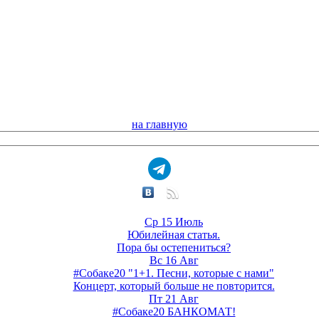
на главную
Ср 15 Июль
Юбилейная статья.
Пора бы остепениться?
Вс 16 Авг
#Собаке20 "1+1. Песни, которые с нами"
Концерт, который больше не повторится.
Пт 21 Авг
#Собаке20 БАНКОМАТ!