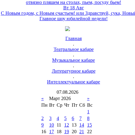
отвязно пляшем на столах, пьем, посуду бьем!
Вт 18 Авг
С Новым годом, с Новым счастьем! или Здравствуй, сука, Новы
Главное шоу юбилейной недели!
Главная
.
Театральное кабаре
.
Музыкальное кабаре
.
Литературное кабаре
.
Интеллектуальное кабаре
07
.
08
.
2026
«
Март 2026
»
Пн
Вт
Ср
Чт
Пт
Сб
Вс
1
2
3
4
5
6
7
8
9
10
11
12
13
14
15
16
17
18
19
20
21
22