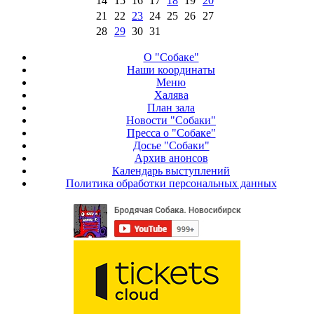
14
15
16
17
18
19
20
21
22
23
24
25
26
27
28
29
30
31
О "Собаке"
Наши координаты
Меню
Халява
План зала
Новости "Собаки"
Пресса о "Собаке"
Досье "Собаки"
Архив анонсов
Календарь выступлений
Политика обработки персональных данных