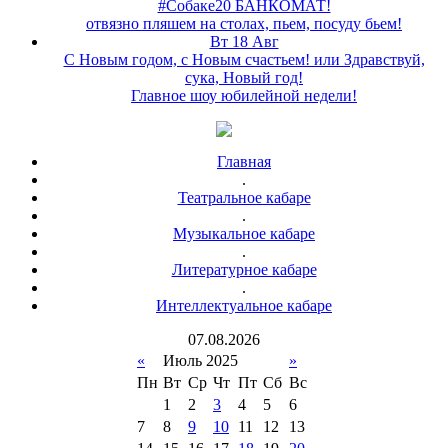
#Собаке20 БАНКОМАТ!
отвязно пляшем на столах, пьем, посуду бьем!
Вт 18 Авг
С Новым годом, с Новым счастьем! или Здравствуй,
сука, Новый год!
Главное шоу юбилейной недели!
Главная
.
Театральное кабаре
.
Музыкальное кабаре
.
Литературное кабаре
.
Интеллектуальное кабаре
07
.
08
.
2026
«
Июль 2025
»
Пн
Вт
Ср
Чт
Пт
Сб
Вс
1
2
3
4
5
6
7
8
9
10
11
12
13