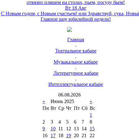
отвязно пляшем на столах, пьем, посуду бьем!
Вт 18 Авг
С Новым годом, с Новым счастьем! или Здравствуй, сука, Новы
Главное шоу юбилейной недели!
Главная
.
Театральное кабаре
.
Музыкальное кабаре
.
Литературное кабаре
.
Интеллектуальное кабаре
06
.
08
.
2026
«
Июнь 2025
»
Пн
Вт
Ср
Чт
Пт
Сб
Вс
1
2
3
4
5
6
7
8
9
10
11
12
13
14
15
16
17
18
19
20
21
22