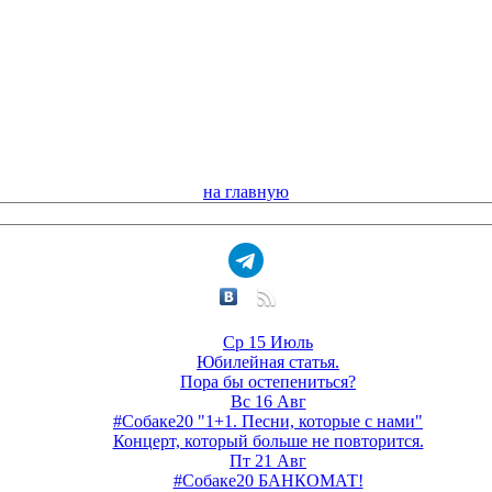
на главную
Ср 15 Июль
Юбилейная статья.
Пора бы остепениться?
Вс 16 Авг
#Собаке20 "1+1. Песни, которые с нами"
Концерт, который больше не повторится.
Пт 21 Авг
#Собаке20 БАНКОМАТ!