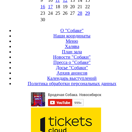
9
10
11
12
13
14
15
16
17
18
19
20
21
22
23
24
25
26
27
28
29
30
О "Собаке"
Наши координаты
Меню
Халява
План зала
Новости "Собаки"
Пресса о "Собаке"
Досье "Собаки"
Архив анонсов
Календарь выступлений
Политика обработки персональных данных