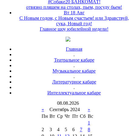
#Собаке20 БАНКОМАТ!
отвязно пляшем на столах, пьем, посуду бьем!
Вт 18 Авг
С Новым годом, с Новым счастьем! или Здравствуй,
сука, Новый год!
Главное шоу юбилейной недели!
Главная
.
Театральное кабаре
.
Музыкальное кабаре
.
Литературное кабаре
.
Интеллектуальное кабаре
08
.
08
.
2026
«
Сентябрь 2024
»
Пн
Вт
Ср
Чт
Пт
Сб
Вс
1
2
3
4
5
6
7
8