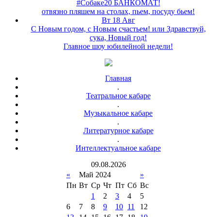
#Собаке20 БАНКОМАТ!
отвязно пляшем на столах, пьем, посуду бьем!
Вт 18 Авг
С Новым годом, с Новым счастьем! или Здравствуй,
сука, Новый год!
Главное шоу юбилейной недели!
Главная
.
Театральное кабаре
.
Музыкальное кабаре
.
Литературное кабаре
.
Интеллектуальное кабаре
09
.
08
.
2026
«
Май 2024
»
Пн
Вт
Ср
Чт
Пт
Сб
Вс
1
2
3
4
5
6
7
8
9
10
11
12