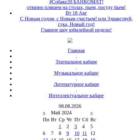
#Собаке20 БАНКОМАТ!
отвязно пляшем на столах, пьем, посуду бьем!
Вт 18 Авг
С Новым годом, с Новым счастьем! или Здравствуй,
сука, Новый год!
Главное шоу юбилейной недели!
Главная
.
Театральное кабаре
.
Музыкальное кабаре
.
Литературное кабаре
.
Интеллектуальное кабаре
08
.
08
.
2026
«
Май 2024
»
Пн
Вт
Ср
Чт
Пт
Сб
Вс
1
2
3
4
5
6
7
8
9
10
11
12