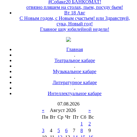
#Собаке20 БАНКОМАТ!
отвязно пляшем на столах, пьем, посуду бьем!
Вт 18 Авг
С Новым годом, с Новым счастьем! или Здравствуй,
сука, Новый год!
Главное шоу юбилейной недели!
Главная
.
Театральное кабаре
.
Музыкальное кабаре
.
Литературное кабаре
.
Интеллектуальное кабаре
07
.
08
.
2026
«
Август 2026
»
Пн
Вт
Ср
Чт
Пт
Сб
Вс
1
2
3
4
5
6
7
8
9