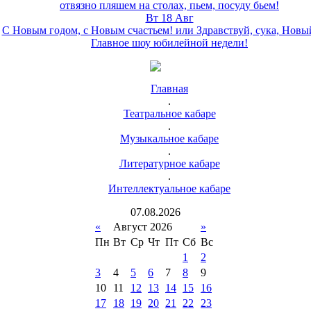
отвязно пляшем на столах, пьем, посуду бьем!
Вт 18 Авг
С Новым годом, с Новым счастьем! или Здравствуй, сука, Новы
Главное шоу юбилейной недели!
Главная
.
Театральное кабаре
.
Музыкальное кабаре
.
Литературное кабаре
.
Интеллектуальное кабаре
07
.
08
.
2026
«
Август 2026
»
Пн
Вт
Ср
Чт
Пт
Сб
Вс
1
2
3
4
5
6
7
8
9
10
11
12
13
14
15
16
17
18
19
20
21
22
23