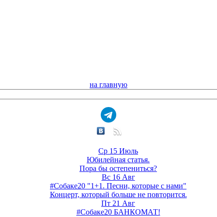
на главную
Ср 15 Июль
Юбилейная статья.
Пора бы остепениться?
Вс 16 Авг
#Собаке20 "1+1. Песни, которые с нами"
Концерт, который больше не повторится.
Пт 21 Авг
#Собаке20 БАНКОМАТ!