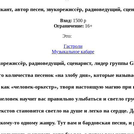
ант, автор песен, звукорежиссёр, радиоведущий, сце
Вход:
1500 р
Ограничение:
16+
Это:
Гастроли
Музыкальное кабаре
корежиссёр, радиоведущий, сценарист, лидер группы G
о количества песенок «на злобу дня», которые называ
 как «человек-оркестр», творя настоящую магию при 
человек научит вас правильно улыбаться и светло гру
екстов становится светло на душе и легко на сердце. Д
кому-то одному жанру. Тут вам и бардовская песня, и р