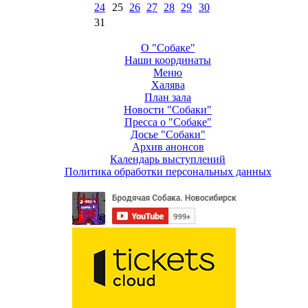
24
25
26
27
28
29
30
31
О "Собаке"
Наши координаты
Меню
Халява
План зала
Новости "Собаки"
Пресса о "Собаке"
Досье "Собаки"
Архив анонсов
Календарь выступлений
Политика обработки персональных данных