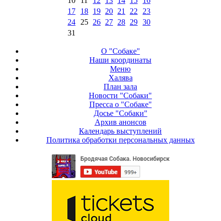
10
11
12
13
14
15
16
17
18
19
20
21
22
23
24
25
26
27
28
29
30
31
О "Собаке"
Наши координаты
Меню
Халява
План зала
Новости "Собаки"
Пресса о "Собаке"
Досье "Собаки"
Архив анонсов
Календарь выступлений
Политика обработки персональных данных