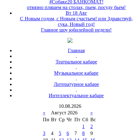
#Собаке20 БАНКОМАТ!
отвязно пляшем на столах, пьем, посуду бьем!
Вт 18 Авг
С Новым годом, с Новым счастьем! или Здравствуй,
сука, Новый год!
Главное шоу юбилейной недели!
Главная
.
Театральное кабаре
.
Музыкальное кабаре
.
Литературное кабаре
.
Интеллектуальное кабаре
10
.
08
.
2026
«
Август 2026
»
Пн
Вт
Ср
Чт
Пт
Сб
Вс
1
2
3
4
5
6
7
8
9