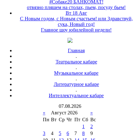
#Собаке20 БАНКОМАТ!
отвязно пляшем на столах, пьем, посуду бьем!
Вт 18 Авг
С Новым годом, с Новым счастьем! или Здравствуй,
сука, Новый год!
Главное шоу юбилейной недели!
Главная
.
Театральное кабаре
.
Музыкальное кабаре
.
Литературное кабаре
.
Интеллектуальное кабаре
07
.
08
.
2026
«
Август 2026
»
Пн
Вт
Ср
Чт
Пт
Сб
Вс
1
2
3
4
5
6
7
8
9