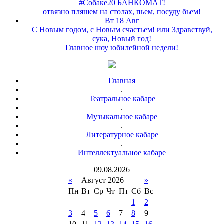
#Собаке20 БАНКОМАТ!
отвязно пляшем на столах, пьем, посуду бьем!
Вт 18 Авг
С Новым годом, с Новым счастьем! или Здравствуй,
сука, Новый год!
Главное шоу юбилейной недели!
Главная
.
Театральное кабаре
.
Музыкальное кабаре
.
Литературное кабаре
.
Интеллектуальное кабаре
09
.
08
.
2026
«
Август 2026
»
Пн
Вт
Ср
Чт
Пт
Сб
Вс
1
2
3
4
5
6
7
8
9