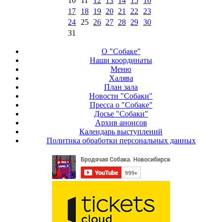
10
11
12
13
14
15
16
17
18
19
20
21
22
23
24
25
26
27
28
29
30
31
О "Собаке"
Наши координаты
Меню
Халява
План зала
Новости "Собаки"
Пресса о "Собаке"
Досье "Собаки"
Архив анонсов
Календарь выступлений
Политика обработки персональных данных