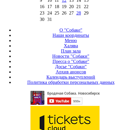
9
10
11
12
13
14
15
16
17
18
19
20
21
22
23
24
25
26
27
28
29
30
31
О "Собаке"
Наши координаты
Меню
Халява
План зала
Новости "Собаки"
Пресса о "Собаке"
Досье "Собаки"
Архив анонсов
Календарь выступлений
Политика обработки персональных данных