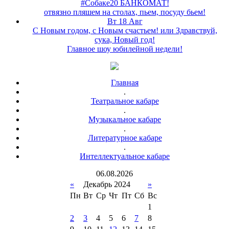
#Собаке20 БАНКОМАТ!
отвязно пляшем на столах, пьем, посуду бьем!
Вт 18 Авг
С Новым годом, с Новым счастьем! или Здравствуй,
сука, Новый год!
Главное шоу юбилейной недели!
Главная
.
Театральное кабаре
.
Музыкальное кабаре
.
Литературное кабаре
.
Интеллектуальное кабаре
06
.
08
.
2026
«
Декабрь 2024
»
Пн
Вт
Ср
Чт
Пт
Сб
Вс
1
2
3
4
5
6
7
8