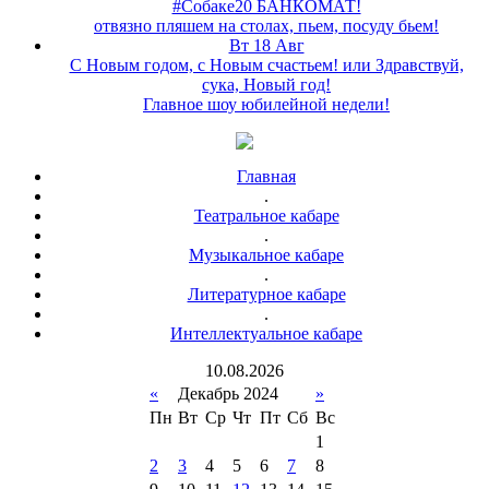
#Собаке20 БАНКОМАТ!
отвязно пляшем на столах, пьем, посуду бьем!
Вт 18 Авг
С Новым годом, с Новым счастьем! или Здравствуй,
сука, Новый год!
Главное шоу юбилейной недели!
Главная
.
Театральное кабаре
.
Музыкальное кабаре
.
Литературное кабаре
.
Интеллектуальное кабаре
10
.
08
.
2026
«
Декабрь 2024
»
Пн
Вт
Ср
Чт
Пт
Сб
Вс
1
2
3
4
5
6
7
8