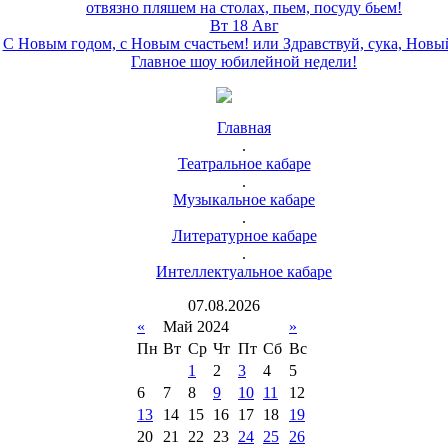
отвязно пляшем на столах, пьем, посуду бьем!
Вт 18 Авг
С Новым годом, с Новым счастьем! или Здравствуй, сука, Новы
Главное шоу юбилейной недели!
Главная
.
Театральное кабаре
.
Музыкальное кабаре
.
Литературное кабаре
.
Интеллектуальное кабаре
07
.
08
.
2026
«
Май 2024
»
Пн
Вт
Ср
Чт
Пт
Сб
Вс
1
2
3
4
5
6
7
8
9
10
11
12
13
14
15
16
17
18
19
20
21
22
23
24
25
26