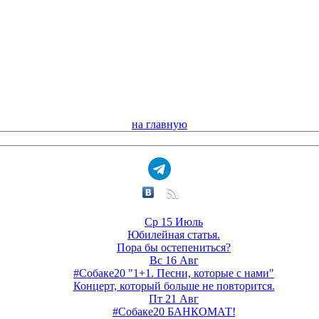
на главную
Ср 15 Июль
Юбилейная статья.
Пора бы остепениться?
Вс 16 Авг
#Собаке20 "1+1. Песни, которые с нами"
Концерт, который больше не повторится.
Пт 21 Авг
#Собаке20 БАНКОМАТ!