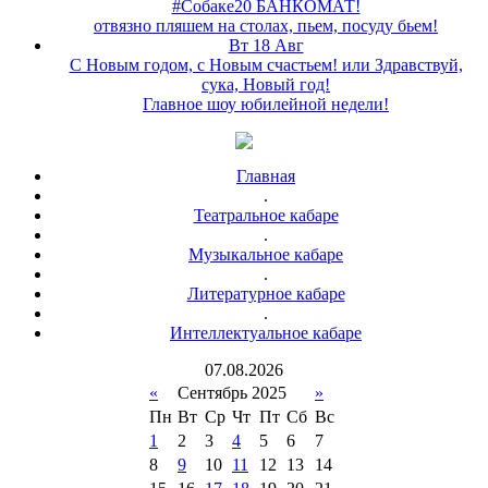
#Собаке20 БАНКОМАТ!
отвязно пляшем на столах, пьем, посуду бьем!
Вт 18 Авг
С Новым годом, с Новым счастьем! или Здравствуй,
сука, Новый год!
Главное шоу юбилейной недели!
Главная
.
Театральное кабаре
.
Музыкальное кабаре
.
Литературное кабаре
.
Интеллектуальное кабаре
07
.
08
.
2026
«
Сентябрь 2025
»
Пн
Вт
Ср
Чт
Пт
Сб
Вс
1
2
3
4
5
6
7
8
9
10
11
12
13
14