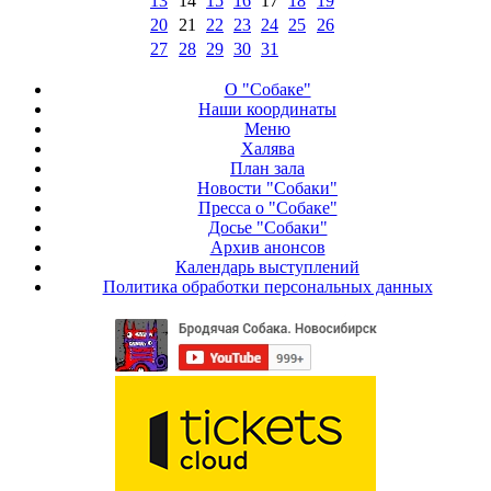
13
14
15
16
17
18
19
20
21
22
23
24
25
26
27
28
29
30
31
О "Собаке"
Наши координаты
Меню
Халява
План зала
Новости "Собаки"
Пресса о "Собаке"
Досье "Собаки"
Архив анонсов
Календарь выступлений
Политика обработки персональных данных