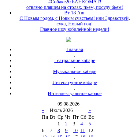
#Собаке20 БАНКОМАТ!
отвязно пляшем на столах, пьем, посуду бьем!
Вт 18 Авг
С Новым годом, с Новым счастьем! или Здравствуй,
сука, Новый год!
Главное шоу юбилейной недели!
Главная
.
Театральное кабаре
.
Музыкальное кабаре
.
Литературное кабаре
.
Интеллектуальное кабаре
09
.
08
.
2026
«
Июль 2026
»
Пн
Вт
Ср
Чт
Пт
Сб
Вс
1
2
3
4
5
6
7
8
9
10
11
12