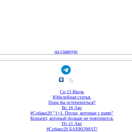
на главную
Ср 15 Июль
Юбилейная статья.
Пора бы остепениться?
Вс 16 Авг
#Собаке20 "1+1. Песни, которые с нами"
Концерт, который больше не повторится.
Пт 21 Авг
#Собаке20 БАНКОМАТ!