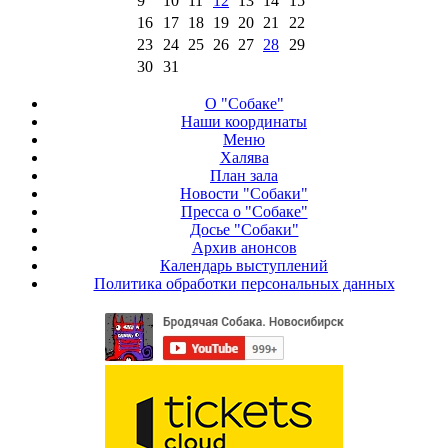
9
10
11
12
13
14
15
16
17
18
19
20
21
22
23
24
25
26
27
28
29
30
31
О "Собаке"
Наши координаты
Меню
Халява
План зала
Новости "Собаки"
Пресса о "Собаке"
Досье "Собаки"
Архив анонсов
Календарь выступлений
Политика обработки персональных данных