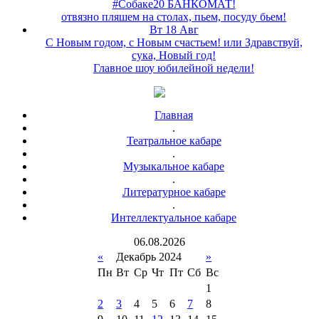
#Собаке20 БАНКОМАТ!
отвязно пляшем на столах, пьем, посуду бьем!
Вт 18 Авг
С Новым годом, с Новым счастьем! или Здравствуй,
сука, Новый год!
Главное шоу юбилейной недели!
Главная
.
Театральное кабаре
.
Музыкальное кабаре
.
Литературное кабаре
.
Интеллектуальное кабаре
06
.
08
.
2026
«
Декабрь 2024
»
Пн
Вт
Ср
Чт
Пт
Сб
Вс
1
2
3
4
5
6
7
8