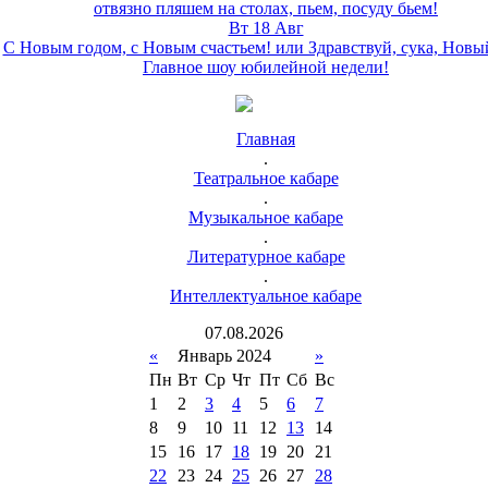
отвязно пляшем на столах, пьем, посуду бьем!
Вт 18 Авг
С Новым годом, с Новым счастьем! или Здравствуй, сука, Новы
Главное шоу юбилейной недели!
Главная
.
Театральное кабаре
.
Музыкальное кабаре
.
Литературное кабаре
.
Интеллектуальное кабаре
07
.
08
.
2026
«
Январь 2024
»
Пн
Вт
Ср
Чт
Пт
Сб
Вс
1
2
3
4
5
6
7
8
9
10
11
12
13
14
15
16
17
18
19
20
21
22
23
24
25
26
27
28