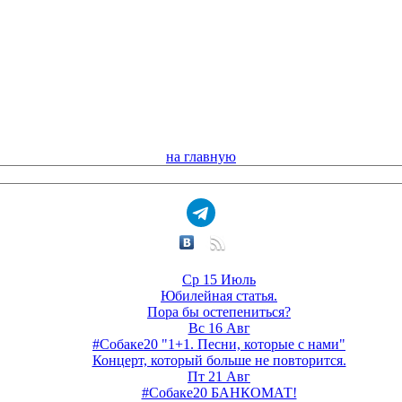
на главную
Ср 15 Июль
Юбилейная статья.
Пора бы остепениться?
Вс 16 Авг
#Собаке20 "1+1. Песни, которые с нами"
Концерт, который больше не повторится.
Пт 21 Авг
#Собаке20 БАНКОМАТ!