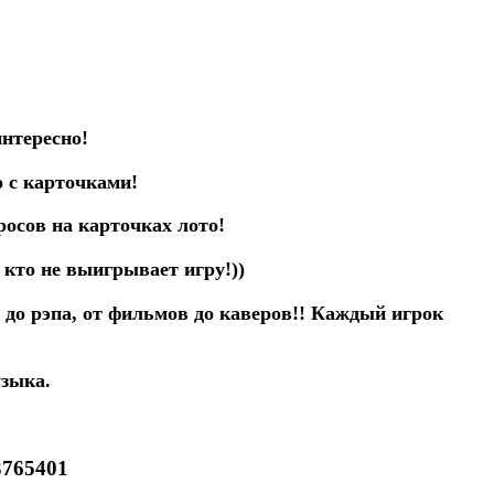
тересно!
о с карточками!
осов на карточках лото!
 кто не выигрывает игру!))
 до рэпа, от фильмов до каверов!! Каждый игрок
узыка.
3765401