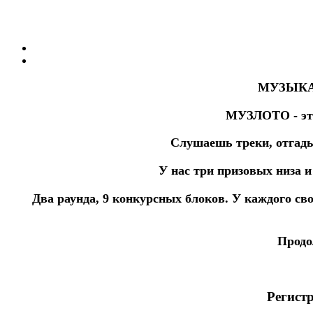
МУЗЫКАЛ
МУЗЛОТО - это 
Слушаешь треки, отгады
У нас три призовых низа и
Два раунда, 9 конкурсных блоков. У каждого св
Продо
Регист