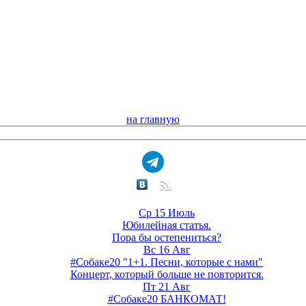
на главную
Ср 15 Июль
Юбилейная статья.
Пора бы остепениться?
Вс 16 Авг
#Собаке20 "1+1. Песни, которые с нами"
Концерт, который больше не повторится.
Пт 21 Авг
#Собаке20 БАНКОМАТ!