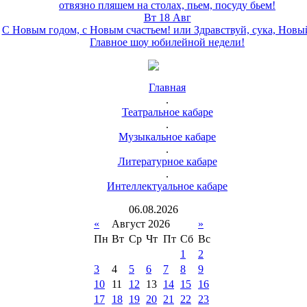
отвязно пляшем на столах, пьем, посуду бьем!
Вт 18 Авг
С Новым годом, с Новым счастьем! или Здравствуй, сука, Новы
Главное шоу юбилейной недели!
Главная
.
Театральное кабаре
.
Музыкальное кабаре
.
Литературное кабаре
.
Интеллектуальное кабаре
06
.
08
.
2026
«
Август 2026
»
Пн
Вт
Ср
Чт
Пт
Сб
Вс
1
2
3
4
5
6
7
8
9
10
11
12
13
14
15
16
17
18
19
20
21
22
23