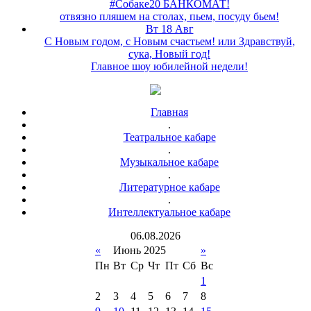
#Собаке20 БАНКОМАТ!
отвязно пляшем на столах, пьем, посуду бьем!
Вт 18 Авг
С Новым годом, с Новым счастьем! или Здравствуй,
сука, Новый год!
Главное шоу юбилейной недели!
Главная
.
Театральное кабаре
.
Музыкальное кабаре
.
Литературное кабаре
.
Интеллектуальное кабаре
06
.
08
.
2026
«
Июнь 2025
»
Пн
Вт
Ср
Чт
Пт
Сб
Вс
1
2
3
4
5
6
7
8