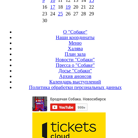
9
10
11
12
13
14
15
16
17
18
19
20
21
22
23
24
25
26
27
28
29
30
О "Собаке"
Наши координаты
Меню
Халява
План зала
Новости "Собаки"
Пресса о "Собаке"
Досье "Собаки"
Архив анонсов
Календарь выступлений
Политика обработки персональных данных