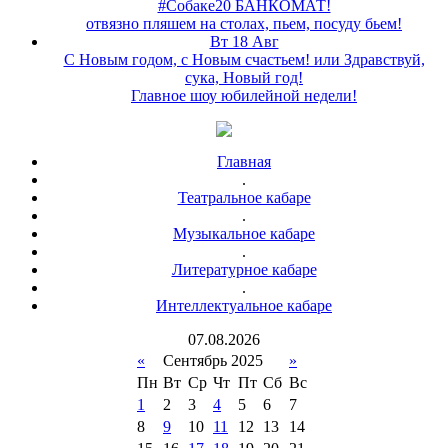
#Собаке20 БАНКОМАТ!
отвязно пляшем на столах, пьем, посуду бьем!
Вт 18 Авг
С Новым годом, с Новым счастьем! или Здравствуй,
сука, Новый год!
Главное шоу юбилейной недели!
Главная
.
Театральное кабаре
.
Музыкальное кабаре
.
Литературное кабаре
.
Интеллектуальное кабаре
07
.
08
.
2026
«
Сентябрь 2025
»
Пн
Вт
Ср
Чт
Пт
Сб
Вс
1
2
3
4
5
6
7
8
9
10
11
12
13
14