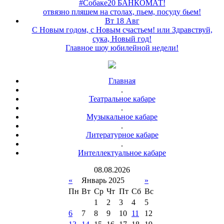
#Собаке20 БАНКОМАТ!
отвязно пляшем на столах, пьем, посуду бьем!
Вт 18 Авг
С Новым годом, с Новым счастьем! или Здравствуй,
сука, Новый год!
Главное шоу юбилейной недели!
Главная
.
Театральное кабаре
.
Музыкальное кабаре
.
Литературное кабаре
.
Интеллектуальное кабаре
08
.
08
.
2026
«
Январь 2025
»
Пн
Вт
Ср
Чт
Пт
Сб
Вс
1
2
3
4
5
6
7
8
9
10
11
12