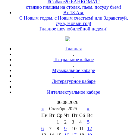
#Собаке20 БАНКОМАТ!
отвязно пляшем на столах, пьем, посуду бьем!
Вт 18 Авг
С Новым годом, с Новым счастьем! или Здравствуй,
сука, Новый год!
Главное шоу юбилейной недели!
Главная
.
Театральное кабаре
.
Музыкальное кабаре
.
Литературное кабаре
.
Интеллектуальное кабаре
06
.
08
.
2026
«
Октябрь 2025
»
Пн
Вт
Ср
Чт
Пт
Сб
Вс
1
2
3
4
5
6
7
8
9
10
11
12