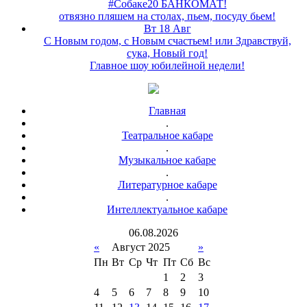
#Собаке20 БАНКОМАТ!
отвязно пляшем на столах, пьем, посуду бьем!
Вт 18 Авг
С Новым годом, с Новым счастьем! или Здравствуй,
сука, Новый год!
Главное шоу юбилейной недели!
Главная
.
Театральное кабаре
.
Музыкальное кабаре
.
Литературное кабаре
.
Интеллектуальное кабаре
06
.
08
.
2026
«
Август 2025
»
Пн
Вт
Ср
Чт
Пт
Сб
Вс
1
2
3
4
5
6
7
8
9
10