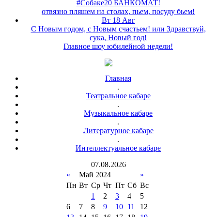
#Собаке20 БАНКОМАТ!
отвязно пляшем на столах, пьем, посуду бьем!
Вт 18 Авг
С Новым годом, с Новым счастьем! или Здравствуй,
сука, Новый год!
Главное шоу юбилейной недели!
Главная
.
Театральное кабаре
.
Музыкальное кабаре
.
Литературное кабаре
.
Интеллектуальное кабаре
07
.
08
.
2026
«
Май 2024
»
Пн
Вт
Ср
Чт
Пт
Сб
Вс
1
2
3
4
5
6
7
8
9
10
11
12