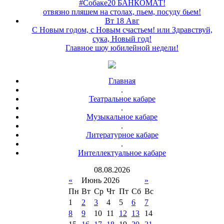
#Собаке20 БАНКОМАТ!
отвязно пляшем на столах, пьем, посуду бьем!
Вт 18 Авг
С Новым годом, с Новым счастьем! или Здравствуй,
сука, Новый год!
Главное шоу юбилейной недели!
Главная
.
Театральное кабаре
.
Музыкальное кабаре
.
Литературное кабаре
.
Интеллектуальное кабаре
08
.
08
.
2026
«
Июнь 2026
»
Пн
Вт
Ср
Чт
Пт
Сб
Вс
1
2
3
4
5
6
7
8
9
10
11
12
13
14