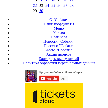
15
16
17
18
19
20
21
22
23
24
25
26
27
28
29
30
О "Собаке"
Наши координаты
Меню
Халява
План зала
Новости "Собаки"
Пресса о "Собаке"
Досье "Собаки"
Архив анонсов
Календарь выступлений
Политика обработки персональных данных