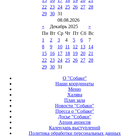
15
16
17
18
19
20
21
22
23
24
25
26
27
28
29
30
31
08
.
08
.
2026
«
Декабрь 2025
»
Пн
Вт
Ср
Чт
Пт
Сб
Вс
1
2
3
4
5
6
7
8
9
10
11
12
13
14
15
16
17
18
19
20
21
22
23
24
25
26
27
28
29
30
31
О "Собаке"
Наши координаты
Меню
Халява
План зала
Новости "Собаки"
Пресса о "Собаке"
Досье "Собаки"
Архив анонсов
Календарь выступлений
Политика обработки персональных данных