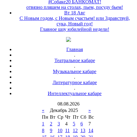
#Собаке20 БАНКОМАТ!
отвязно пляшем на столах, пьем, посуду бьем!
Вт 18 Авг
С Новым годом, с Новым счастьем! или Здравствуй,
сука, Новый год!
Главное шоу юбилейной недели!
Главная
.
Театральное кабаре
.
Музыкальное кабаре
.
Литературное кабаре
.
Интеллектуальное кабаре
08
.
08
.
2026
«
Декабрь 2025
»
Пн
Вт
Ср
Чт
Пт
Сб
Вс
1
2
3
4
5
6
7
8
9
10
11
12
13
14